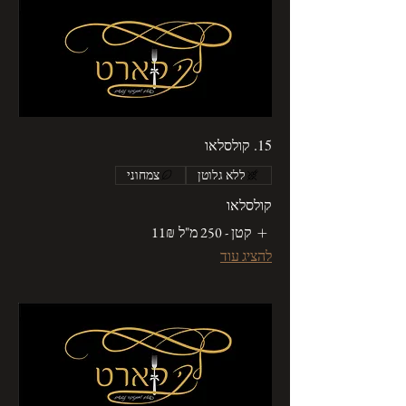
15. קולסלאו
ללא גלוטן
צמחוני
קולסלאו
קטן - 250 מ"ל
‏11 ‏₪
להציג עוד