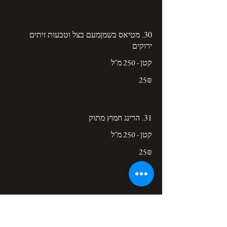
30. מטיאס בשמןמעם בצל וטבעות זיתים
ירוקים
קטן - 250 מ"ל
‏25 ‏₪
31. הרינג חמוץ מתוק
קטן - 250 מ"ל
‏25 ‏₪