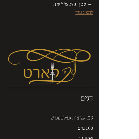
קטן - 250 מ"ל
‏11 ‏₪
להציג עוד
דגים
23. קציצות גפילטעפיש
100 גרם
‏11.90 ‏₪