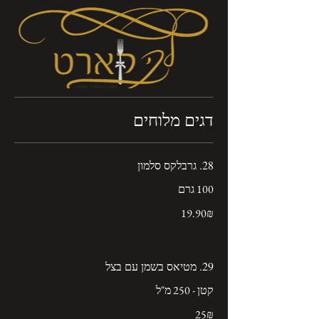
דגים מלוחים
28. גרבלקס סלמון
100 גרם
‏19.90 ‏₪
29. מטיאס בשמן עם בצל
קטן - 250 מ"ל
‏25 ‏₪