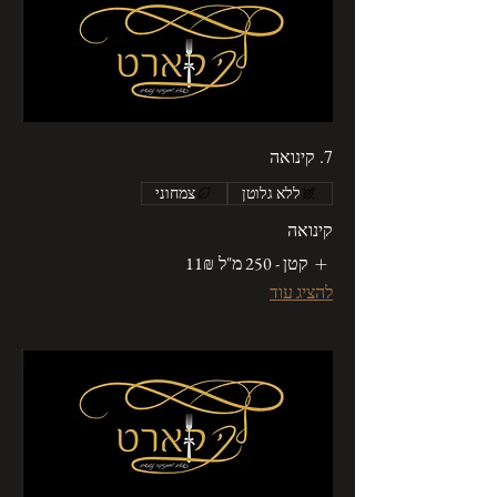
7. קינואה
ללא גלוטן
צמחוני
קינואה
קטן - 250 מ"ל
‏11 ‏₪
להציג עוד