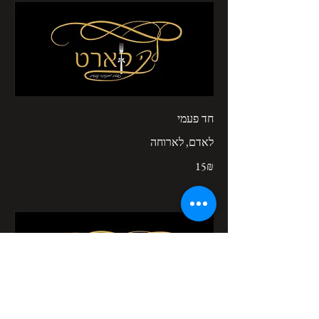
חד פעמי
לאדם, לארוחה
‏15 ‏₪